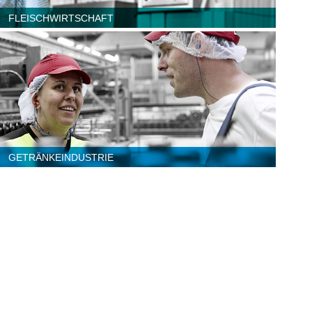
FLEISCHWIRTSCHAFT
Bitte wählen Sie aus
etriebe
mittlere & Großbetriebe
GETRÄNKEINDUSTRIE
Bitte wählen Sie aus
etriebe
mittlere & Großbetriebe
Corona-Konzepte:
Beispiele guter Praxis