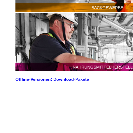
BACKGEWERBE
Bitte wählen Sie aus
Kleinbetriebe
mittlere & 
Corona-Konzepte:
Beispiele guter Praxis
NAHRUNGSMITTELHERSTEL
Offline-Versionen: Download-Pakete
Bitte wählen Sie aus
Kleinbetriebe
mittlere & 
Corona-Konzepte:
Beispiele guter Praxis