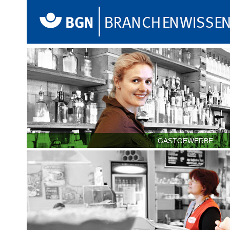
GASTGEWERBE
Bitte wählen Sie aus
Kleinbetriebe
mittlere & 
Corona-Konzepte:
Beispiele guter Praxis